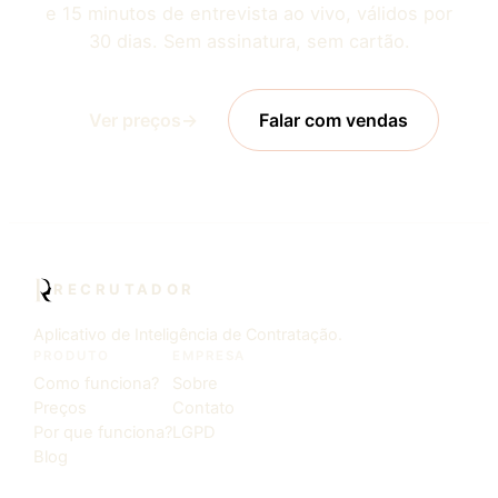
e 15 minutos de entrevista ao vivo, válidos por
30 dias. Sem assinatura, sem cartão.
Ver preços
→
Falar com vendas
RECRUTADOR
Aplicativo de Inteligência de Contratação.
PRODUTO
EMPRESA
Como funciona?
Sobre
Preços
Contato
Por que funciona?
LGPD
Blog