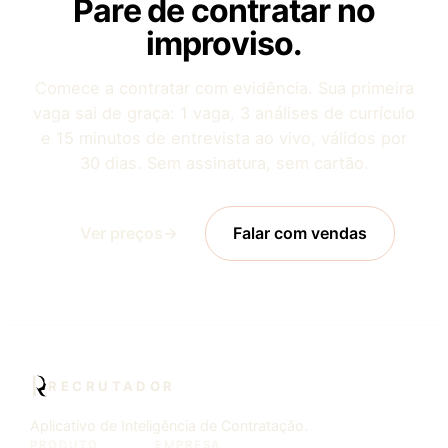
Pare de contratar no
improviso.
Comece a contratar com evidência. Sua primeira
vaga sai de graça: 1 vaga, 3 análises de currículo
e 15 minutos de entrevista ao vivo, válidos por
30 dias. Sem assinatura, sem cartão.
Ver preços
→
Falar com vendas
RECRUTADOR
Aplicativo de Inteligência de Contratação.
PRODUTO
EMPRESA