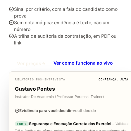
Sinal por critério, com a fala do candidato como
prova
Sem nota mágica: evidência é texto, não um
número
A trilha de auditoria da contratação, em PDF ou
link
Ver como funciona ao vivo
Ver preços
→
RELATÓRIO PÓS-ENTREVISTA
CONFIANÇA: ALTA
Gustavo Pontes
Instrutor De Academia (Professor Personal Trainer)
Evidência para você decidir
·
você decide
Segurança e Execução Correta dos Exercícios
Validada
FORTE
“Vi o joelho do aluno colapsando pra dentro no agachamento.