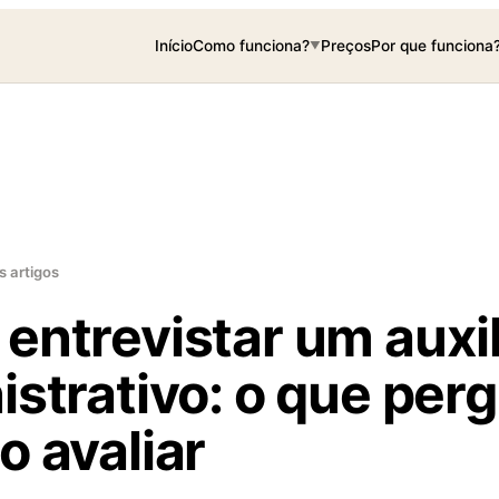
Início
Como funciona?
Preços
Por que funciona
▼
s artigos
entrevistar um auxil
istrativo: o que per
o avaliar