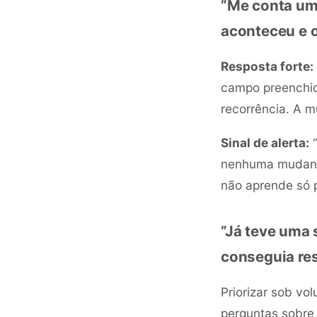
”Me conta um 
aconteceu e o
Resposta forte:
campo preenchido
recorrência. A 
Sinal de alerta:
“
nenhuma mudanç
não aprende só 
”Já teve uma
conseguia re
Priorizar sob vo
perguntas sobre