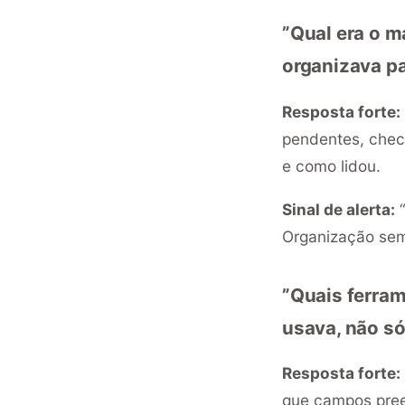
”Qual era o 
organizava pa
Resposta forte:
pendentes, chec
e como lidou.
Sinal de alerta:
“
Organização sem 
”Quais ferra
usava, não só
Resposta forte:
que campos pree