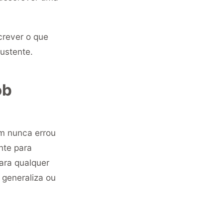
crever o que
ustente.
ob
em nunca errou
nte para
ara qualquer
 generaliza ou