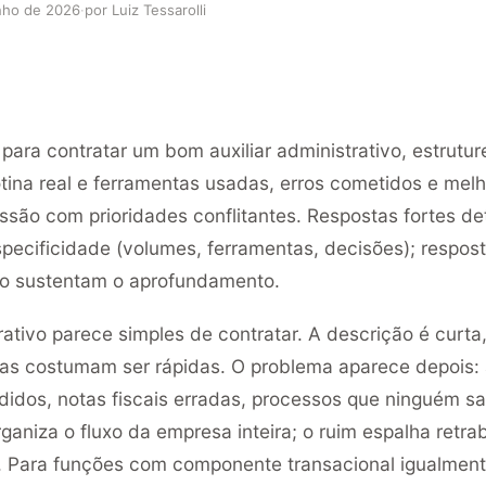
nho de 2026
·
por Luiz Tessarolli
para contratar um bom auxiliar administrativo, estrutur
tina real e ferramentas usadas, erros cometidos e melh
ssão com prioridades conflitantes. Respostas fortes d
ecificidade (volumes, ferramentas, decisões); respost
ão sustentam o aprofundamento.
rativo parece simples de contratar. A descrição é curta,
stas costumam ser rápidas. O problema aparece depois: 
rdidos, notas fiscais erradas, processos que ninguém s
rganiza o fluxo da empresa inteira; o ruim espalha retra
 Para funções com componente transacional igualmente 