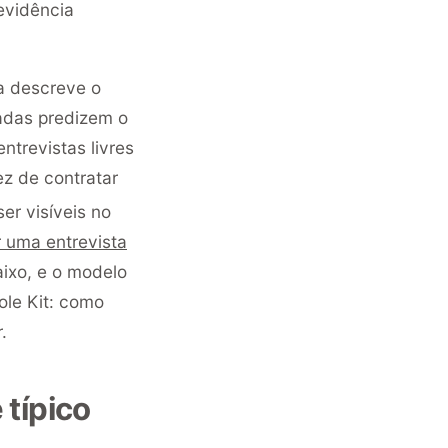
evidência
a descreve o
radas predizem o
ntrevistas livres
z de contratar
r visíveis no
 uma entrevista
aixo, e o modelo
ole Kit: como
.
 típico