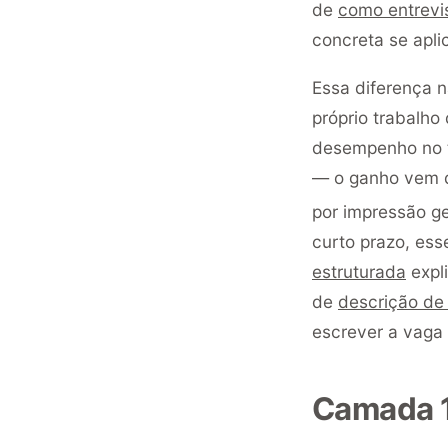
de
como entrevi
concreta se apli
Essa diferença 
próprio trabalho
desempenho no tr
— o ganho vem d
por impressão ge
curto prazo, ess
estruturada
expl
de
descrição de 
escrever a vaga 
Camada 1: