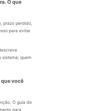
ra. O que
 prazo perdido,
sso para evitar
descreve
 sistema; quem
 que você
unção. O guia de
mento para