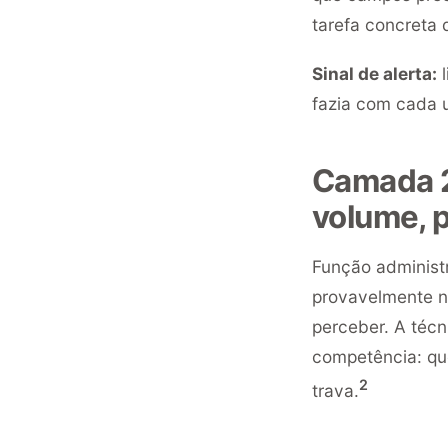
tarefa concreta 
Sinal de alerta:
l
fazia com cada 
Camada 2
volume, 
Função administr
provavelmente nã
perceber. A téc
competência: qu
2
trava.