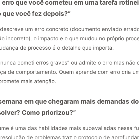
erro que você cometeu em uma tarefa rotinei
 que você fez depois?”
descreve um erro concreto (documento enviado errado,
 incorreto), o impacto e o que mudou no próprio proce
mudança de processo é o detalhe que importa.
nunca cometi erros graves” ou admite o erro mas não 
a de comportamento. Quem aprende com erro cria um
promete mais atenção.
 semana em que chegaram mais demandas do
solver? Como priorizou?”
lume é uma das habilidades mais subavaliadas nessa f
 resolução de problemas
traz o protocolo de aprofunda