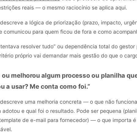
strições reais — o mesmo raciocínio se aplica aqui.
descreve a lógica de priorização (prazo, impacto, urgên
ue comunicou para quem ficou de fora e como acompan
tentava resolver tudo” ou dependência total do gestor 
tério próprio vai demandar mais gestão do que o cargo 
u ou melhorou algum processo ou planilha que
u a usar? Me conta como foi.”
descreve uma melhoria concreta — o que não funcionav
 adotou e qual foi o resultado. Pode ser pequena (plani
 template de e-mail para fornecedor) — o que importa é a
ável.