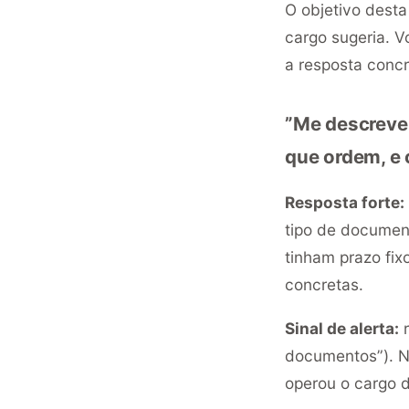
O objetivo dest
cargo sugeria. V
a resposta concr
”Me descreve 
que ordem, e 
Resposta forte:
tipo de document
tinham prazo fi
concretas.
Sinal de alerta:
r
documentos”). N
operou o cargo 