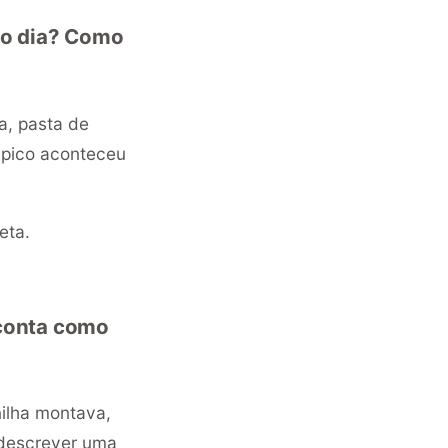
co dia? Como
ha, pasta de
 pico aconteceu
eta.
 conta como
ilha montava,
 descrever uma