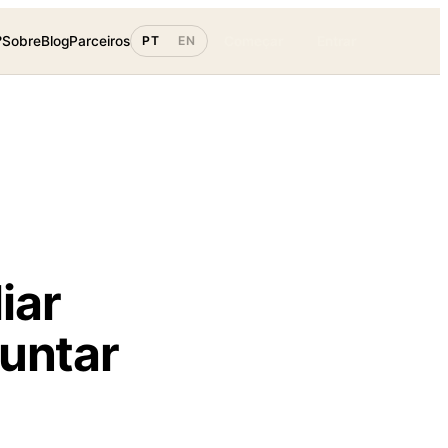
?
Sobre
Blog
Parceiros
PT
EN
Começar
Entrar
iar
guntar