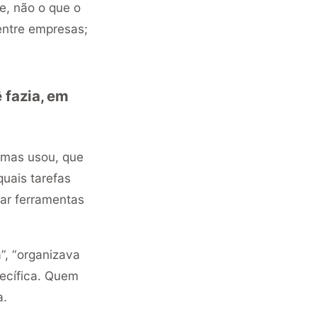
e, não o que o
entre empresas;
 fazia, em
emas usou, que
uais tarefas
ar ferramentas
”, “organizava
ecífica. Quem
a.