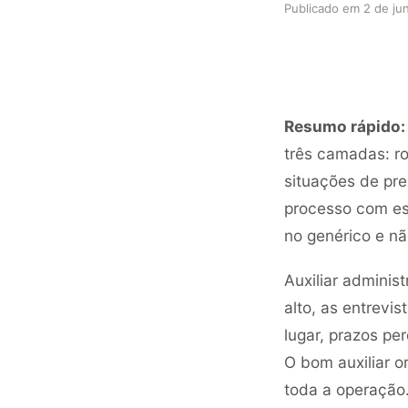
Publicado em
2 de ju
Resumo rápido:
três camadas: ro
situações de pre
processo com esp
no genérico e n
Auxiliar administ
alto, as entrevi
lugar, prazos pe
O bom auxiliar o
toda a operação.