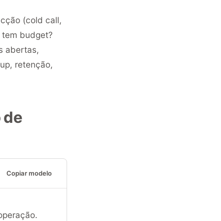
ção (cold call,
? tem budget?
s abertas,
up, retenção,
 de
Copiar modelo
operação.