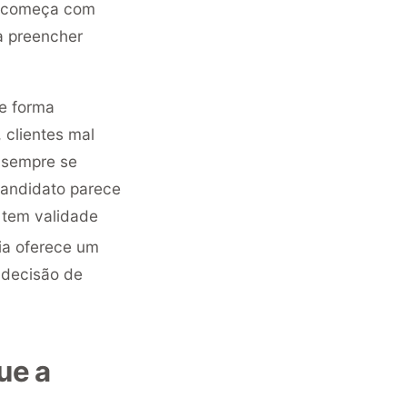
s começa com
ra preencher
e forma
 clientes mal
 sempre se
 candidato parece
 tem validade
ia oferece um
 decisão de
ue a