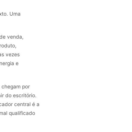
exto. Uma
 de venda,
roduto,
às vezes
nergia e
 chegam por
r do escritório.
cador central é a
mal qualificado