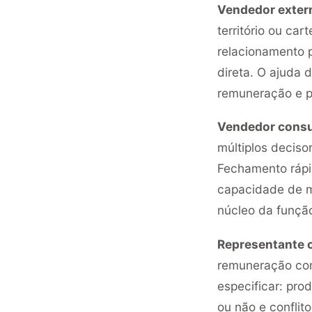
Vendedor exter
território ou ca
relacionamento p
direta. O ajuda 
remuneração e pr
Vendedor consul
múltiplos deciso
Fechamento rápid
capacidade de m
núcleo da funçã
Representante 
remuneração com
especificar: pro
ou não e conflito