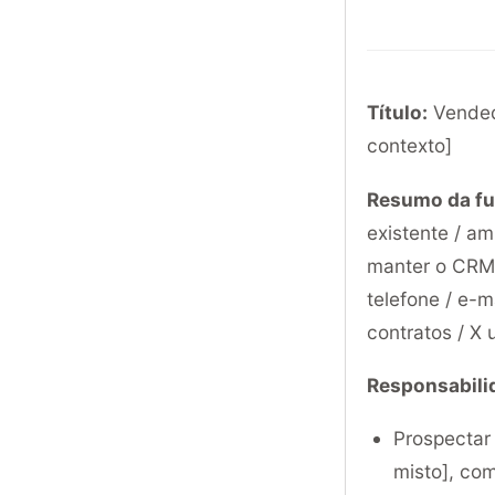
Título:
Vendedo
contexto]
Resumo da fu
existente / am
manter o CRM 
telefone / e-m
contratos / X 
Responsabili
Prospectar 
misto], com