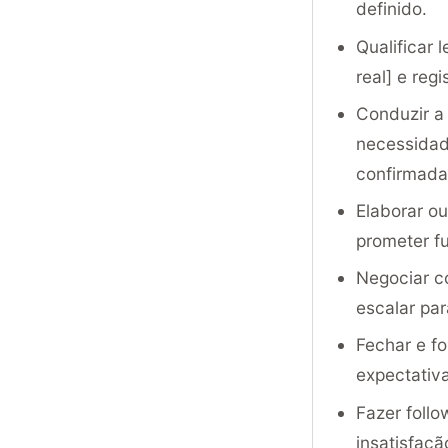
definido.
Qualificar 
real] e reg
Conduzir a
necessidad
confirmada
Elaborar o
prometer f
Negociar c
escalar pa
Fechar e fo
expectativa
Fazer follo
insatisfaç