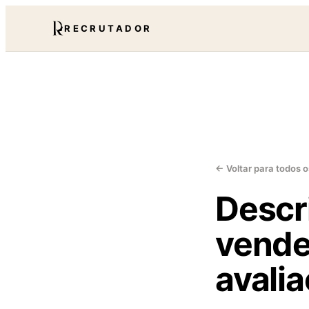
RECRUTADOR
← Voltar para todos o
Descr
vende
avali