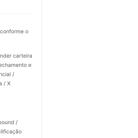
, conforme o
nder carteira
 fechamento e
cial /
a / X
nbound /
lificação