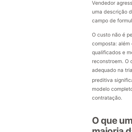
Vendedor agress
uma descrição de
campo de formul
O custo não é p
composta: além d
qualificados e 
reconstroem. O d
adequado na tria
preditiva signif
modelo completo 
contratação.
O que um
maioria 