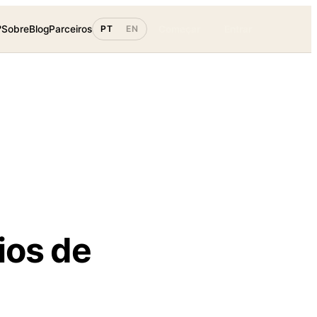
?
Sobre
Blog
Parceiros
PT
EN
Começar
Entrar
ios de