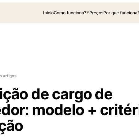
Início
Como funciona?
Preços
Por que funciona
▼
s artigos
ição de cargo de
dor: modelo + critér
ação