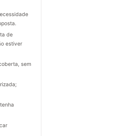
 necessidade
oposta.
ta de
o estiver
scoberta, sem
rizada;
 tenha
car