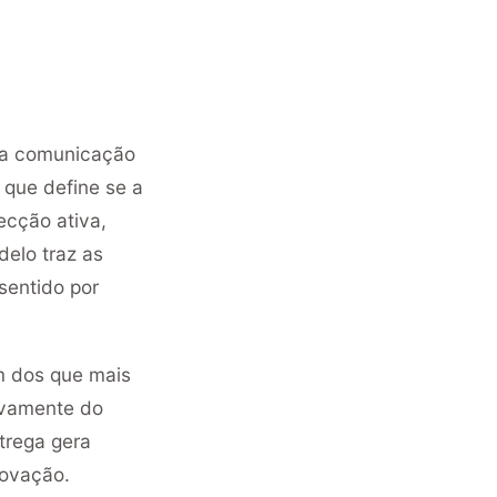
oa comunicação
 que define se a
ecção ativa,
delo traz as
sentido por
m dos que mais
ivamente do
trega gera
novação.