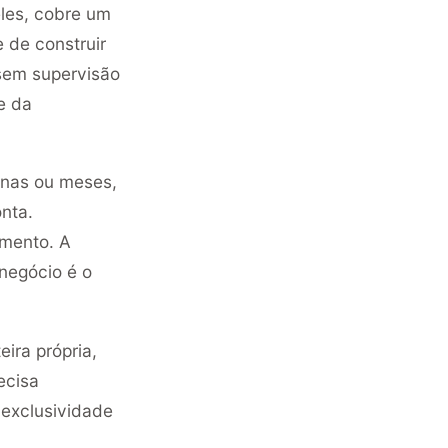
eles, cobre um
 de construir
 sem supervisão
e da
nas ou meses,
nta.
amento. A
negócio é o
ira própria,
ecisa
 exclusividade