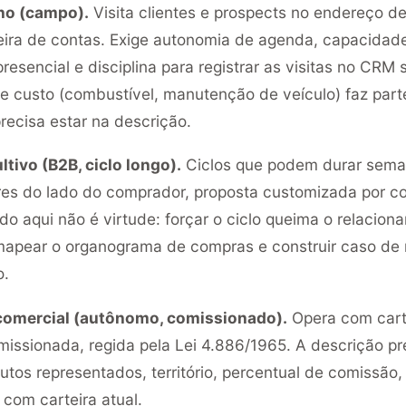
no (campo).
Visita clientes e prospects no endereço d
rteira de contas. Exige autonomia de agenda, capacidade
resencial e disciplina para registrar as visitas no CRM
de custo (combustível, manutenção de veículo) faz part
ecisa estar na descrição.
tivo (B2B, ciclo longo).
Ciclos que podem durar sema
res do lado do comprador, proposta customizada por co
o aqui não é virtude: forçar o ciclo queima o relacion
apear o organograma de compras e construir caso de 
o.
comercial (autônomo, comissionado).
Opera com carte
issionada, regida pela Lei 4.886/1965. A descrição pr
dutos representados, território, percentual de comissão,
 com carteira atual.